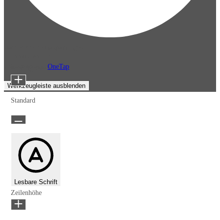
Barrierefreiheitsanpassungen
Inhaltsmodule
Präsentiert von
OneTap
Schriftgröße
Werkzeugleiste ausblenden
Standard
Lesbare Schrift
Zeilenhöhe