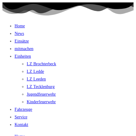
Home
News
Einsätze
mitmachen
Einheiten
LZ Brochterbeck
LZ Ledde
LZ Leeden
LZ Tecklenburg
Jugendfeuerwehr
Kinderfeuerwehr
Fahrzeuge
Service
Kontakt