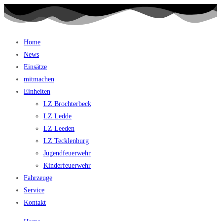
Home
News
Einsätze
mitmachen
Einheiten
LZ Brochterbeck
LZ Ledde
LZ Leeden
LZ Tecklenburg
Jugendfeuerwehr
Kinderfeuerwehr
Fahrzeuge
Service
Kontakt