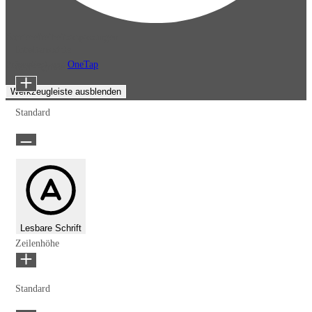
Barrierefreiheitsanpassungen
Inhaltsmodule
Präsentiert von
OneTap
Schriftgröße
Werkzeugleiste ausblenden
Standard
Lesbare Schrift
Zeilenhöhe
Standard