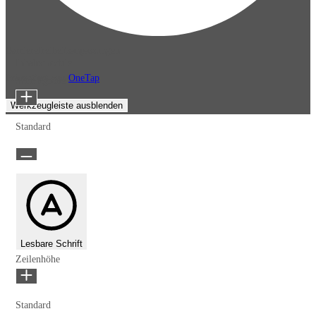
Barrierefreiheitsanpassungen
Inhaltsmodule
Präsentiert von
OneTap
Schriftgröße
Werkzeugleiste ausblenden
Standard
Lesbare Schrift
Zeilenhöhe
Standard