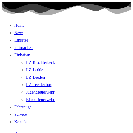
Home
News
Einsätze
mitmachen
Einheiten
LZ Brochterbeck
LZ Ledde
LZ Leeden
LZ Tecklenburg
Jugendfeuerwehr
Kinderfeuerwehr
Fahrzeuge
Service
Kontakt