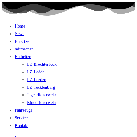
Home
News
Einsätze
mitmachen
Einheiten
LZ Brochterbeck
LZ Ledde
LZ Leeden
LZ Tecklenburg
Jugendfeuerwehr
Kinderfeuerwehr
Fahrzeuge
Service
Kontakt