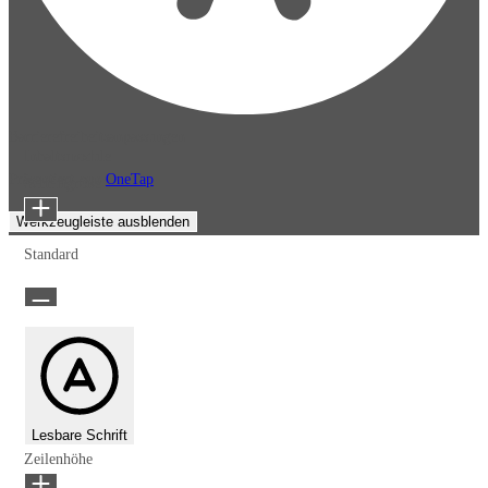
Barrierefreiheitsanpassungen
Inhaltsmodule
Präsentiert von
OneTap
Schriftgröße
Werkzeugleiste ausblenden
Standard
Lesbare Schrift
Zeilenhöhe