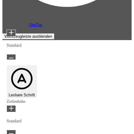
Barrierefreiheitsanpassungen
Inhaltsmodule
Präsentiert von
OneTap
Schriftgröße
Werkzeugleiste ausblenden
Standard
Lesbare Schrift
Zeilenhöhe
Standard