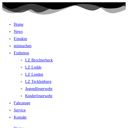
Home
News
Einsätze
mitmachen
Einheiten
LZ Brochterbeck
LZ Ledde
LZ Leeden
LZ Tecklenburg
Jugendfeuerwehr
Kinderfeuerwehr
Fahrzeuge
Service
Kontakt